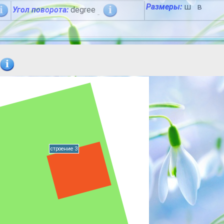
Размеры:
ш
в
Угол поворота:
degree
строение 3