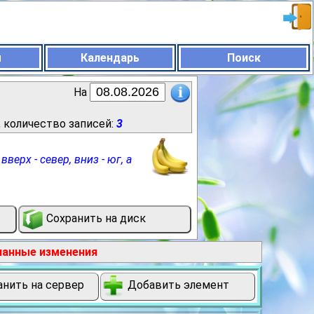
ы
Календарь
Поиск
На
, количество записей:
3
ерх - север, вниз - юг, а
Сохранить на диск
ланные изменения
нить на сервер
Добавить элемент