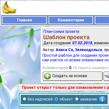
Главная
Комментарии
План-схема проекта
Шаблон проекта
Дата создания:
07.02.2018
, измене
Автор:
Алиса Са, Зеленодольск
, п
Простой шаблон для создания проекто
сам участок со всеми элементами по
Комментарии
0
.
Оставить коммент
Создать на основе
Проект открыт только для ознакомления с 
без надписей
объект
название