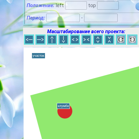
Положение:
left
top
Период:
-
Масштабирование всего проекта:
участок
клумба