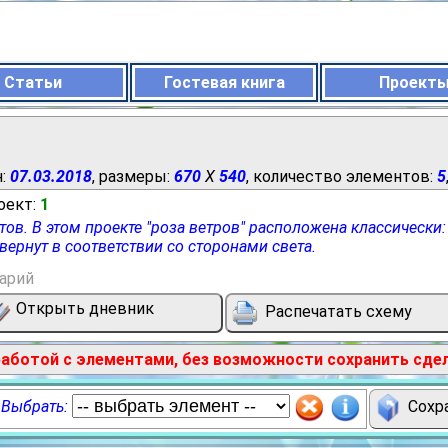
Статьи
Гостевая книга
Проект
н:
07.03.2018
, размеры:
670
X
540
, количество элементов:
5
роект:
1
в. В этом проекте "роза ветров" расположена классически: вв
вернут в соответствии со сторонами света.
арий
Открыть дневник
Распечатать схему
работой с элементами, без возможности сохранить сде
Выбрать:
Сохра