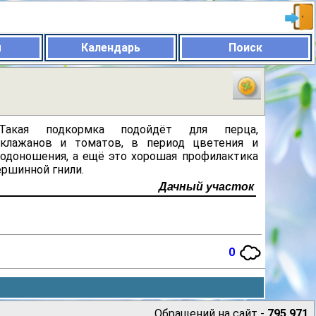
ы
Календарь
Поиск
Такая подкормка подойдёт для перца,
аклажанов и томатов, в период цветения и
лодоношения, а ещё это хорошая профилактика
ршинной гнили.
Дачный участок
0
Обращений на сайт -
795 971