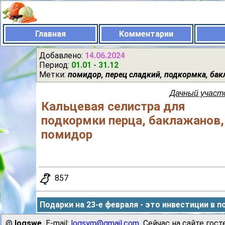
Главная
Комментарии
Добавлено:
14.06.2024
Период:
01.01 - 31.12
Метки:
помидор, перец сладкий, подкормка, ба
Дачный участ
Кальцевая селистра для
подкормки перца, баклажанов,
помидор
857
Подарки на 23-е февраля - это инвестиции в п
@
logswe
E-mail:
logsym@gmail.com
Сейчас на сайте гост