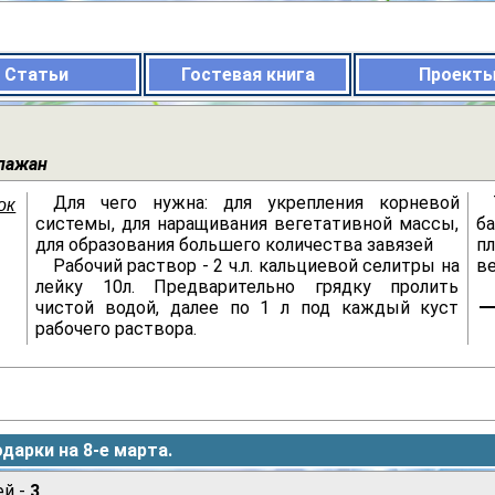
Статьи
Гостевая книга
Проект
клажан
Для чего нужна: для укрепления корневой
ок
системы, для наращивания вегетативной массы,
б
для образования большего количества завязей
п
Рабочий раствор - 2 ч.л. кальциевой селитры на
ве
лейку 10л. Предварительно грядку пролить
чистой водой, далее по 1 л под каждый куст
рабочего раствора.
одарки на 8-е марта.
ей -
3