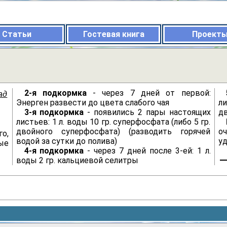
Статьи
Гостевая книга
Проект
2-я подкормка
- через 7 дней от первой:
ад
Энерген развести до цвета слабого чая
ли
3-я подкормка
- появились 2 пары настоящих
д
листьев: 1 л. воды 10 гр. суперфосфата (либо 5 гр.
двойного суперфосфата) (разводить горячей
о
го,
водой за сутки до полива)
уд
ые
4-я подкормка
- через 7 дней после 3-ей: 1 л.
воды 2 гр. кальциевой селитры