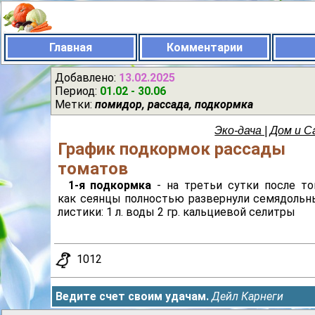
Главная
Комментарии
Добавлено:
13.02.2025
Период:
01.02 - 30.06
Метки:
помидор, рассада, подкормка
Эко-дача | Дом и С
График подкормок рассады
томатов
1-я подкормка
- на третьи сутки после то
как сеянцы полностью развернули семядольн
листики: 1 л. воды 2 гр. кальциевой селитры
1012
Ведите счет своим удачам.
Дейл Карнеги