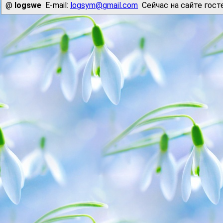
@
logswe
E-mail:
logsym@gmail.com
Сейчас на сайте гост