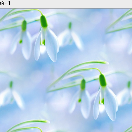
ей -
1