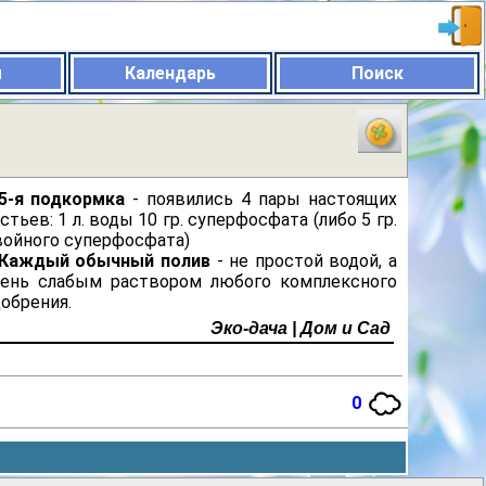
ы
Календарь
Поиск
5-я подкормка
- появились 4 пары настоящих
стьев: 1 л. воды 10 гр. суперфосфата (либо 5 гр.
войного суперфосфата)
Каждый обычный полив
- не простой водой, а
чень слабым раствором любого комплексного
обрения.
Эко-дача | Дом и Сад
0